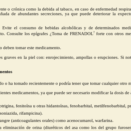
nte o crónica como la debida al tabaco, en caso de enfermedad respirat
ada de abundantes secreciones, ya que puede deteriorar la expector
 Evite el consumo de bebidas alcohólicas y de determinados medic
?
ecto. Consulte los epígrafes ¿Toma de FRENADOL
forte con otros
no deben tomar este medicamento.
 graves en la piel con: enrojecimiento, ampollas o erupciones. Si not
mentos
do o ha tomado recientemente o podría tener que tomar cualquier otro
guientes medicamentos, ya que puede ser necesario modificar la dosis de a
trigina, fenitoína u otras hidantoínas, fenobarbital, metilfenobarbital, p
soniazida, rifampicina).
angre (anticoagulantes orales) como acenocumarol, warfarina.
 eliminación de orina (diuréticos del asa como los del grupo furosemi