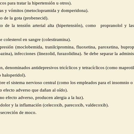
s para tratar la hipertensión u otros).
eas y vómitos (metoclopramida y domperidona).
o de la gota (probenecid).
o de la tensión arterial alta (hipertensión), como propranolol y las
 colesterol en sangre (colestiramina).
presión (moclobemida, tranilcipromina, fluoxetina, paroxetina, buprop
azina), infecciones (linezolid, furazolidina). Se debe separar la ad
n, denominados antidepresivos tricíclicos y tetracíclicos (como maprotil
 haloperidol).
 el sistema nervioso central (como los empleados para el insomnio o la 
 efecto adverso que dañan al oído).
o efecto adverso, producen alergia a la luz).
 dolor y la inflamación (celecoxib, parecoxib, valdecoxib).
 secreción de moco.