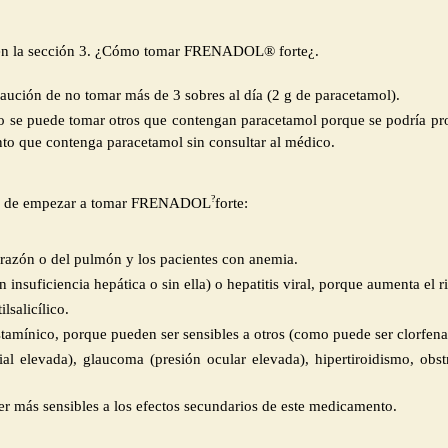
 en la sección 3. ¿Cómo tomar FRENADOL® forte¿.
caución de no tomar más de 3 sobres al día (
2 g
de paracetamol).
o se puede tomar otros que contengan paracetamol porque se podría pr
o que contenga paracetamol sin consultar al médico.
?
tes de empezar a tomar FRENADOL
forte:
razón o del pulmón y los pacientes con anemia.
insuficiencia hepática o sin ella) o hepatitis viral, porque aumenta el 
lsalicílico.
istamínico, porque pueden ser sensibles a otros (como puede ser clorfen
ial elevada), glaucoma (presión ocular elevada), hipertiroidismo, obstr
r más sensibles a los efectos secundarios de este medicamento.