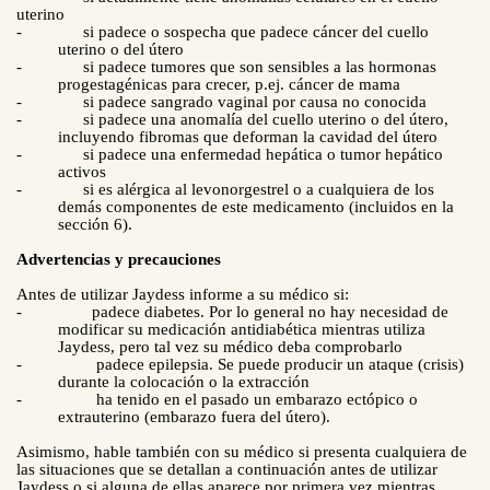
uterino
-
si padece o sospecha que padece cáncer del cuello
uterino o del útero
-
si padece tumores que son sensibles a las hormonas
progestagénicas para crecer, p.ej. cáncer de mama
-
si padece sangrado vaginal por causa no conocida
-
si padece una anomalía del cuello uterino o del útero,
incluyendo fibromas que deforman la cavidad del útero
-
si padece una enfermedad hepática o tumor hepático
activos
-
si es alérgica al levonorgestrel o a cualquiera de los
demás componentes de este medicamento (incluidos en la
sección
6).
Advertencias y precauciones
Antes de utilizar Jaydess informe a su médico si:
-
padece diabetes. Por lo general no hay necesidad de
modificar su medicación antidiabética mientras utiliza
Jaydess, pero tal vez su médico deba comprobarlo
-
padece epilepsia. Se puede producir un ataque (crisis)
durante la colocación o la extracción
-
ha tenido en el pasado un embarazo ectópico o
extrauterino (embarazo fuera del útero).
Asimismo, hable también con su médico si presenta cualquiera de
las situaciones que se detallan a continuación antes de utilizar
Jaydess o si alguna de ellas aparece por primera vez mientras