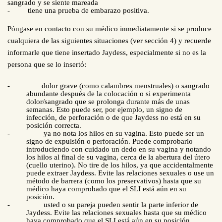
sangrado y se siente mareada
-
tiene una prueba de embarazo positiva.
Póngase en contacto con su médico inmediatamente si se produce
cualquiera de las siguientes situaciones (ver sección 4) y recuerde
informarle que tiene insertado Jaydess, especialmente si no es la
persona que se lo insertó:
-
dolor grave (como calambres menstruales) o sangrado
abundante después de la colocación o si experimenta
dolor/sangrado que se prolonga durante más de unas
semanas. Esto puede ser, por ejemplo, un signo de
infección, de perforación o de que Jaydess no está en su
posición correcta.
-
ya no nota los hilos en su vagina. Esto puede ser un
signo de expulsión o perforación. Puede comprobarlo
introduciendo con cuidado un dedo en su vagina y notando
los hilos al final de su vagina, cerca de la abertura del útero
(cuello uterino). No tire de los hilos, ya que accidentalmente
puede extraer Jaydess. Evite las relaciones sexuales o use un
método de barrera (como los preservativos) hasta que su
médico haya comprobado que el SLI está aún en su
posición.
-
usted o su pareja pueden sentir la parte inferior de
Jaydess. Evite las relaciones sexuales hasta que su médico
haya comprobado que el SLI está aún en su posición.