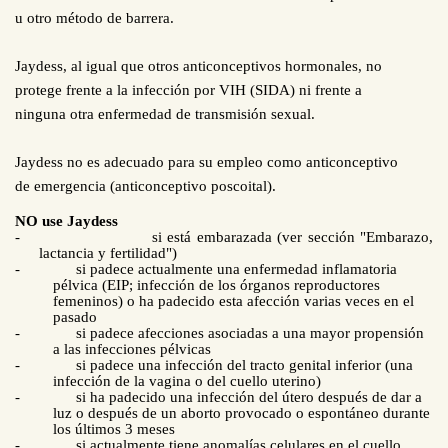
u otro método de barrera.
Jaydess, al igual que otros anticonceptivos hormonales, no
protege frente a la infección por VIH (SIDA) ni frente a
ninguna otra enfermedad de transmisión sexual.
Jaydess no es adecuado para su empleo como anticonceptivo
de emergencia (anticonceptivo poscoital).
NO use Jaydess
-
si está embarazada (ver sección "Embarazo,
lactancia y fertilidad")
-
si padece actualmente una enfermedad inflamatoria
pélvica (EIP; infección de los órganos reproductores
femeninos) o ha padecido esta afección varias veces en el
pasado
-
si padece afecciones asociadas a una mayor propensión
a las infecciones pélvicas
-
si padece una infección del tracto genital inferior (una
infección de la vagina o del cuello uterino)
-
si ha padecido una infección del útero después de dar a
luz o después de un aborto provocado o espontáneo durante
los últimos 3
meses
-
si actualmente tiene anomalías celulares en el cuello