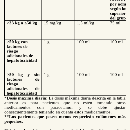
por admin
según los l
superiores
del grupo 
>
33 kg
a ≤50 kg
15 mg/kg
1,5 ml/kg
75 ml
>
50 kg
con
1 g
100 ml
100 ml
factores de
riesgo
adicionales de
hepatotoxicidad
>
50 kg
y sin
1 g
100 ml
100 ml
factores de
riesgo
adicionales de
hepatotoxicidad
*Dosis máxima dia
ria
:
La dosis máxima diaria descrita en la tabla
anterior es para pacientes que no estén tomando otros
medicamentos con paracetamol y se debe ajustar
consecuentemente teniendo en cuenta estos medicamentos.
**Los p
acientes que pesen menos requerirán volúmenes más
pequeños.