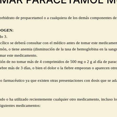
a clorhidrato de propacetamol o a cualquiera de los demás componentes d
NDOGEN:
do 3.
licílico se deberá consultar con el médico antes de tomar este medicamen
món, o tiene anemia (disminución de la tasa de hemoglobina en la sang
tomar este medicamento.
ución de no tomar más de 4 comprimidos de 500 mg o 2 g al día de para
fiebre más de 3 días, o bien el dolor o la fiebre empeoran o aparecen otr
 farmacéutico ya que existen otras presentaciones con dosis que se ada
ndo o ha utilizado recientemente cualquier otro medicamento, incluso lo
 siguientes medicamentos: