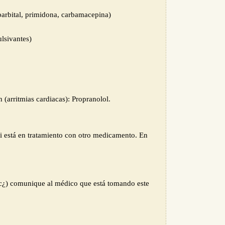
obarbital, primidona, carbamacepina)
ulsivantes)
n (arritmias cardiacas): Propranolol.
 está en tratamiento con otro medicamento. En
 etc¿) comunique al médico que está tomando este