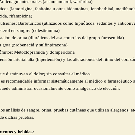
Anticoagulantes orales (acenocumarol, warfarina)
ticos (lamotrigina, fenitoina u otras hidantoínas, fenobarbital, metilfen
zida, rifampicina)
ulsiones: Barbitúricos (utilizados como hipnóticos, sedantes y anticonv
terol en sangre: (colestiramina)
ación de orina (diuréticos del asa como los del grupo furosemida)
a gota (probenecid y sulfinpirazona)
 vómitos: Metoclopramida y domperidona
nsión arterial alta (hipertensión) y las alteraciones del ritmo del corazó
ue disminuyen el dolor) sin consultar al médico.
s recomendable informar sistemáticamente al médico o farmacéutico si
e puede administrar ocasionalmente como analgésico de elección.
uidos análisis de sangre, orina, pruebas cutáneas que utilizan alergenos,
de dichas pruebas.
entos y bebidas: