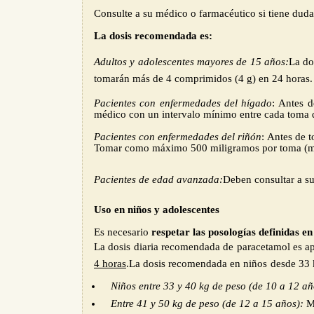
Consulte a su médico o farmacéutico si tiene duda
La dosis recomendada es:
Adultos y adolescentes mayores de 15 años:
L
a do
tomarán más de 4 comprimidos (4 g) en 24 horas.
Pacientes con enfermedades del hígado
:
A
ntes 
médico con un intervalo mínimo entre cada toma 
Pacientes con enfermedades del riñón
:
A
ntes de 
Tomar como máximo 500 miligramos por toma
(
Pacientes de edad avanzada:
D
eben consultar a s
Uso en niños y adolescentes
Es necesario
respetar las posologías definidas en
La dosis diaria recomendada de paracetamol es ap
4 horas
.
La dosis recomendada en niños
desde 33
Niños entre 33 y 40 kg de peso (de 10 a 12 añ
Entre 41 y 50 kg de peso (de 12 a 15 años):
M