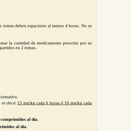
as tomas deben espaciarse al menos 4 horas. No se
omar la cantidad de medicamento prescrita por su
partidos en 2 tomas.
nformativo.
 es decir
15 mg/kg cada 6 horas ó 10 mg/kg cada
comprimidos al día
.
imidos al día
.