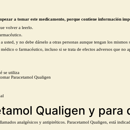
empezar a tomar
este
medicamento
, porque contiene información imp
ue volver a leerlo.
farmacéutico.
a usted
,
y no debe dárselo a otras personas aunque tengan los mismos 
 médico o farmacéutico, incluso si se trata de efectos adversos que no a
é se utiliza
tomar
Paracetamol Qualigen
al
tamol Qualigen y para q
lamados analgésicos y antipiréticos.
Paracetamol Qualigen, e
stá indica