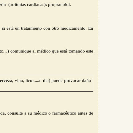
azón (arritmias cardiacas):
p
ropranolol.
si está en tratamiento con otro medicamento. En
s, etc…) comunique al médico que está tomando este
rveza, vino, licor....al día) puede provocar daño
ada, consulte a su médico o farmacéutico antes de