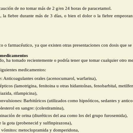
ecaución de no tomar más de 2 g/en 24 horas de paracetamol.
, la fiebre durante más de 3 días, o bien el dolor o la fiebre empeoran
co o farmacéutico
,
ya que existen otras presentaciones con dosis que se
 medicamentos
do,
ha
tomado
recientemente
o podría tener que tomar
cualquier otro m
 siguientes medicamentos:
: Anticoagulantes orales (acenocumarol, warfarina)
,
épticos (lamotrigina, fenitoina u otras hidantoínas, fenobarbital, metil
iazida, rifampicina)
,
onvulsiones: Barbitúricos (utilizados como hipnóticos, sedantes y antico
esterol en sangre: (colestiramina)
,
inación de orina (diuréticos del asa como los del grupo furosemida)
,
 la gota (probenecid y sulfinpirazona)
,
 vómitos:
m
etoclopramida y domperidona
,