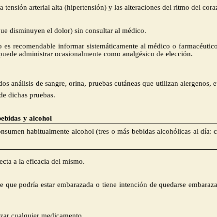
 tensión arterial alta (hipertensión) y las alteraciones del ritmo del cor
ue disminuyen el dolor) sin consultar al médico.
es recomendable informar sistemáticamente al médico o farmacéutico 
e puede administrar ocasionalmente como analgésico de elección.
luidos análisis de sangre, orina, pruebas cutáneas que utilizan alergeno
de dichas pruebas.
bebidas
y alcohol
nsumen habitualmente alcohol (tres o más bebidas alcohólicas al día: ce
cta a la eficacia del mismo.
ee que podría estar embarazada o tiene intención de quedarse embaraz
izar cualquier medicamento.