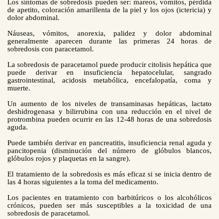
Los síntomas de sobredosis pueden ser: mareos, vómitos, pérdida
de apetito, coloración amarillenta de la piel y los ojos (ictericia) y
dolor abdominal.
Náuseas, vómitos, anorexia, palidez y dolor abdominal
generalmente aparecen durante las primeras 24 horas de
sobredosis con paracetamol.
La sobredosis de paracetamol puede producir citolisis hepática que
puede derivar en insuficiencia hepatocelular, sangrado
gastrointestinal, acidosis metabólica, encefalopatía, coma y
muerte.
Un aumento de los niveles de transaminasas hepáticas, lactato
deshidrogenasa y bilirrubina con una reducción en el nivel de
protrombina pueden ocurrir en las 12-48 horas de una sobredosis
aguda.
Puede también derivar en pancreatitis, insuficiencia renal aguda y
pancitopenia (disminución del número de glóbulos blancos,
glóbulos rojos y plaquetas en la sangre).
El tratamiento de la sobredosis es más eficaz si se inicia dentro de
las 4 horas siguientes a la toma del medicamento.
Los pacientes en tratamiento con barbitúricos o los alcohólicos
crónicos, pueden ser más susceptibles a la toxicidad de una
sobredosis de paracetamol.