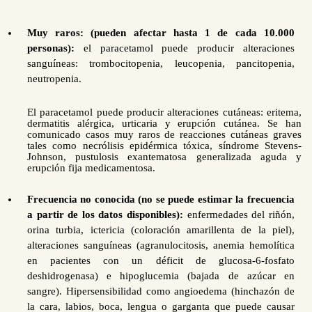
Muy raros: (pueden afectar hasta 1 de cada 10.000
personas):
el paracetamol puede producir alteraciones
sanguíneas: trombocitopenia, leucopenia, pancitopenia,
neutropenia.
El paracetamol puede producir alteraciones cutáneas: eritema,
dermatitis alérgica, urticaria y erupción cutánea. S
e han
comunicado casos muy raros de reacciones cutáneas graves
tales como
necrólisis epidérmica tóxica, síndrome Stevens-
Johnson, pustulosis exantematosa generalizada aguda y
erupción fija medicamentosa.
Frecuencia no conocida (no se puede estimar la frecuencia
a partir de los datos disponibles):
enfermedades del riñón,
orina turbia, ictericia (coloración amarillenta de la piel),
alteraciones sanguíneas (agranulocitosis, anemia hemolítica
en pacientes con un déficit de glucosa-6-fosfato
deshidrogenasa) e hipoglucemia (bajada de azúcar en
sangre). Hipersensibilidad como angioedema (hinchazón de
la cara, labios, boca, lengua o garganta que puede causar