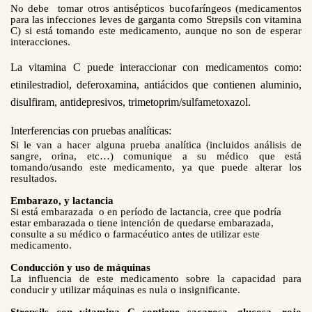
No debe tomar otros antisépticos bucofaríngeos (medicamentos
para las infecciones leves de garganta como Strepsils con vitamina
C) si está tomando este medicamento, aunque no son de esperar
interacciones.
La vitamina C puede interaccionar con medicamentos como:
etinilestradiol, deferoxamina, antiácidos que contienen aluminio,
disulfiram, antidepresivos, trimetoprim/sulfametoxazol.
Interferencias con pruebas analíticas:
Si le van a hacer alguna prueba analítica (incluidos análisis de
sangre, orina, etc…) comunique a su médico que está
tomando/usando este medicamento, ya que puede alterar los
resultados.
Embarazo, y lactancia
Si está embarazada o en período de lactancia, cree que podría
estar embarazada o tiene intención de quedarse embarazada,
consulte a su médico o farmacéutico antes de utilizar este
medicamento.
Conducción y uso de máquinas
La influencia de
este
medicamento
sobre la capacidad para
conducir y utilizar máquinas es nula o insignificante
.
Strepsils con vitamina C contiene sacarosa, glucosa, rojo