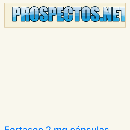
Fortasec 2 mg cápsulas