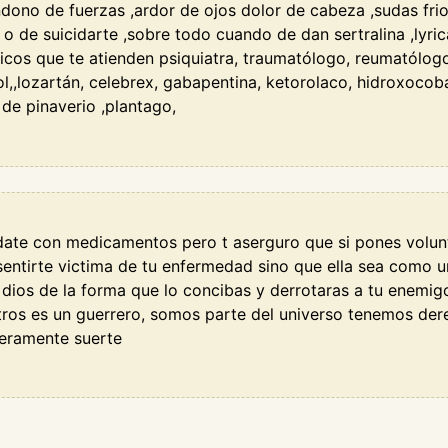
dono de fuerzas ,ardor de ojos dolor de cabeza ,sudas frio ,
 o de suicidarte ,sobre todo cuando de dan sertralina ,lyr
icos que te atienden psiquiatra, traumatólogo, reumatólogo 
lozartán, celebrex, gabapentina, ketorolaco, hidroxocobal
 de pinaverio ,plantago,
ate con medicamentos pero t aserguro que si pones volun
entirte victima de tu enfermedad sino que ella sea como u
 dios de la forma que lo concibas y derrotaras a tu enemig
os es un guerrero, somos parte del universo tenemos dere
seramente suerte