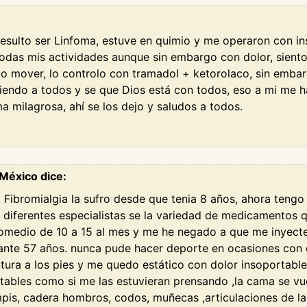
 resulto ser Linfoma, estuve en quimio y me operaron con in
todas mis actividades aunque sin embargo con dolor, sient
 mover, lo controlo con tramadol + ketorolaco, sin embargo
tiendo a todos y se que Dios está con todos, eso a mi me
 milagrosa, ahí se los dejo y saludos a todos.
México dice:
 Fibromialgia la sufro desde que tenia 8 años, ahora teng
 diferentes especialistas se la variedad de medicamentos
promedio de 10 a 15 al mes y me he negado a que me inyecte
urante 57 años. nunca pude hacer deporte en ocasiones co
tura a los pies y me quedo estático con dolor insoportabl
tables como si me las estuvieran prensando ,la cama se vu
 pompis, cadera hombros, codos, muñecas ,articulaciones de