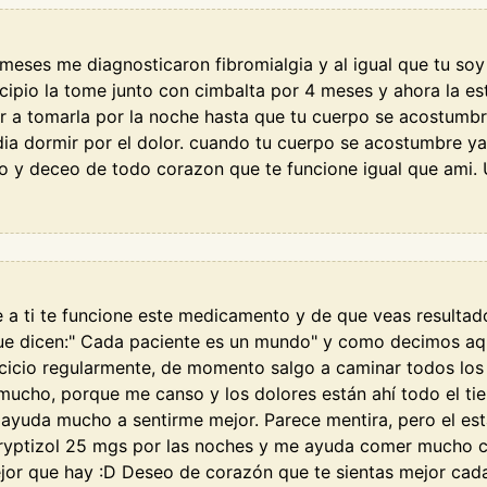
meses me diagnosticaron fibromialgia y al igual que tu so
ncipio la tome junto con cimbalta por 4 meses y ahora la e
a tomarla por la noche hasta que tu cuerpo se acostumbr
dia dormir por el dolor. cuando tu cuerpo se acostumbre y
o y deceo de todo corazon que te funcione igual que ami. 
e a ti te funcione este medicamento y de que veas resultad
que dicen:" Cada paciente es un mundo" y como decimos aqu
icio regularmente, de momento salgo a caminar todos los dí
ucho, porque me canso y los dolores están ahí todo el ti
 ayuda mucho a sentirme mejor. Parece mentira, pero el es
 tryptizol 25 mgs por las noches y me ayuda comer mucho ca
jor que hay :D Deseo de corazón que te sientas mejor cada