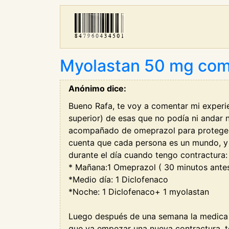
Myolastan 50 mg com
Anónimo dice:
Bueno Rafa, te voy a comentar mi experie
superior) de esas que no podía ni anda
acompañado de omeprazol para proteger e
cuenta que cada persona es un mundo, y l
durante el día cuando tengo contractura:
* Mañana:1 Omeprazol ( 30 minutos ante
*Medio día: 1 Diclofenaco
*Noche: 1 Diclofenaco+ 1 myolastan
Luego después de una semana la medica m
que va empezar una nueva contractura,