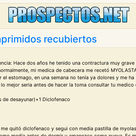
primidos recubiertos
ncia: Hace dos años he tenido una contractura muy grave e
r normalmente, mi medica de cabecera me recetó MYOLASTAN
l estomago, en una semana no tenía ya dolores y me ha id
o mejor seria antes de hacer la toma consultar tu medico 
s de desayunar)+1 Diclofenaco
e quitó diclofenaco y segui con media pastilla de myola
 tomo media antes de dormir y amanezco como nueva. Es 