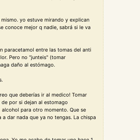
a mismo. yo estuve mirando y explican
e conoce mejor q nadie, sabrá si le va
n paracetamol entre las tomas del anti
lor. Pero no "junteis" (tomar
 haga daño al estómago.
s.
.creo que deberías ir al medico! Tomar
e de por si dejan al estomago
el alcohol para otro momento. Que se
va a dar nada que ya no tengas. La chispa
sona. Yo me acabo de tomar uno hace 1