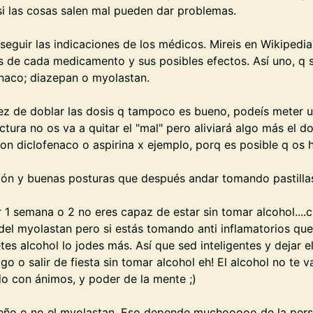
i las cosas salen mal pueden dar problemas.
seguir las indicaciones de los médicos. Mireis en Wikipedi
as de cada medicamento y sus posibles efectos. Así uno, q s
enaco; diazepan o myolastan.
ez de doblar las dosis q tampoco es bueno, podeís meter u
ctura no os va a quitar el "mal" pero aliviará algo más el do
con diclofenaco o aspirina x ejemplo, porq es posible q os
ión y buenas posturas que después andar tomando pastilla
or 1 semana o 2 no eres capaz de estar sin tomar alcohol...
 del myolastan pero si estás tomando anti inflamatorios qu
es alcohol lo jodes más. Así que sed inteligentes y dejar 
o o salir de fiesta sin tomar alcohol eh! El alcohol no te 
do con ánimos, y poder de la mente ;)
sueño o no el myolastan. Eso depende muchooooo de la per