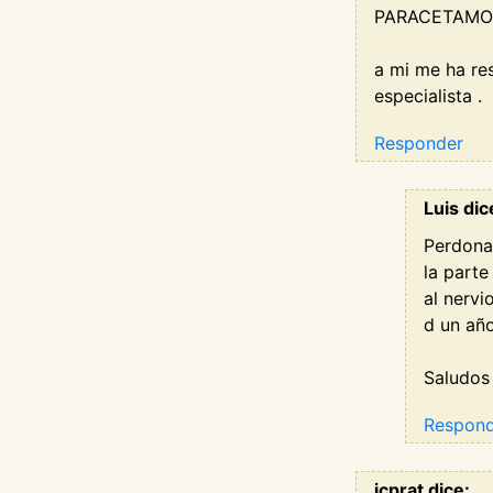
PARACETAMO
a mi me ha re
especialista .
Responder
Luis dic
Perdona 
la parte
al nervi
d un año
Saludos !
Respon
jcprat dice: