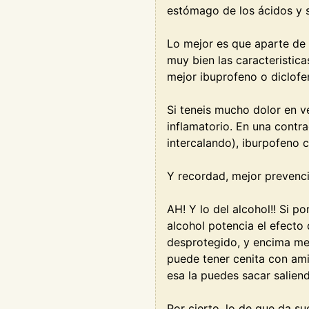
estómago de los ácidos y s
Lo mejor es que aparte de 
muy bien las caracteristic
mejor ibuprofeno o diclof
Si teneis mucho dolor en v
inflamatorio. En una contra
intercalando), iburpofeno 
Y recordad, mejor prevenc
AH! Y lo del alcohol!! Si p
alcohol potencia el efecto
desprotegido, y encima met
puede tener cenita con amig
esa la puedes sacar salien
Por cierto, lo de que da 