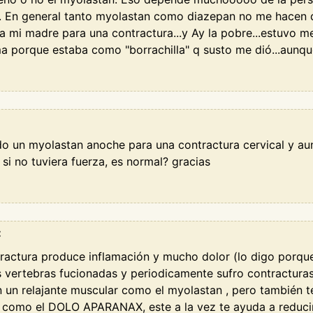
j. En general tanto myolastan como diazepan no me hacen 
 mi madre para una contractura...y Ay la pobre...estuvo m
ama porque estaba como "borrachilla" q susto me dió...aunq
 un myolastan anoche para una contractura cervical y a
si no tuviera fuerza, es normal? gracias
:
tractura produce inflamación y mucho dolor (lo digo porqu
 vertebras fucionadas y periodicamente sufro contracturas
 un relajante muscular como el myolastan , pero también 
o como el DOLO APARANAX, este a la vez te ayuda a reducir