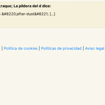
aquo; La pildora del d dice:
s &#8220;after-dust&#8221; [...]
?
|
Política de cookies
|
Políticas de privacidad
|
Aviso legal