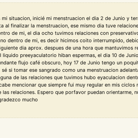
i situacion, inicié mi menstruacion el dia 2 de Junio y term
a al finalizar la menstruacion, ese mismo dia tuve relacione
tro de mi, el dia ocho tuvimos relaciones con preservativ
o dentro de mi, es decir hicimos coito interrumpido, debi
siguiente dia aprox. despues de una hora que mantuvimos r
l liquido preeyaculatorio hiban espermas, el dia 10 de Junio
undante flujo café obscuro, hoy 17 de Junio tengo un poqui
sé si tomar ese sangrado como una menstruacion adelanta
ninguna de las relaciones que tuvimos hubo eyaculacion den
abe mencionar que siempre fui muy regular en mis ciclos m
e las relaciones. Espero que porfavor puedan orientarme, n
agradezco mucho