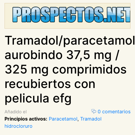
Tramadol/paracetamo
aurobindo 37,5 mg /
325 mg comprimidos
recubiertos con
pelicula efg
0 comentarios
Añadido el
Principios activos:
Paracetamol
,
Tramadol
hidrocloruro