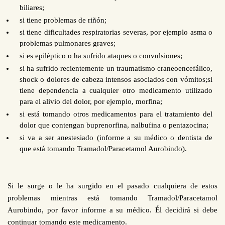
biliares;
si tiene problemas de riñón
;
si
tiene dificultades respiratorias severas, por ejemplo asma o
problemas pulmonares graves
;
si es epiléptico o ha sufrido ataques o convulsiones
;
si
ha sufrido recientemente un traumatismo craneoencefálico,
shock o dolores de cabeza intensos asociados con vómitos;si
tiene dependencia a cualquier otro medicamento utilizado
para el alivio del dolor, por ejemplo, morfina;
si está tomando otros medicamentos para el tratamiento del
dolor que contengan buprenorfina, nalbufina o pentazocina
;
si va a ser anestesiado (informe a su médico o dentista de
que está tomando Tramadol/Paracetamol Aurobindo).
Si le surge o le ha surgido en el pasado cualquiera de estos
problemas mientras está tomando Tramadol/Paracetamol
Aurobindo, por favor informe a su médico. Él decidirá si debe
continuar tomando este medicamento.