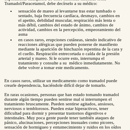
Tramadol/Paracetamol, debe decírselo a su médico:
sensación de mareo al levantarse tras estar tumbado o
sentado, baja frecuencia cardíaca, desmayo, cambios en
el apetito, debilidad muscular, respiración más lenta o
más débil, cambios del estado de ánimo, cambios de
actividad, cambios en la percepción, empeoramiento del
asma
en casos raros, erupciones cutáneas, siendo indicativo de
reacciones alérgicas que pueden ponerse de manifiesto
mediante la aparición de hinchazón repentina de la cara y
el cuello. Respiración entrecortada o caída de la presión
arterial y mareo. Si le ocurre esto, interrumpa el
tratamiento y consulte a su médico inmediatamente. No
debe volver a tomar este medicamento.
En casos raros, utilizar un medicamento como tramadol puede
crearle dependencia, haciéndole difícil dejar de tomarlo.
En raras ocasiones, personas que han estado tomando tramadol
durante algún tiempo pueden sentirse mal si interrumpen el
tratamiento bruscamente. Pueden sentirse agitados, ansiosos,
nerviosos o temblorosos. Pueden estar hiperactivos, tener
dificultad para dormir y presentar trastornos digestivos e
intestinales. Muy poca gente puede tener también ataques de
pánico, alucinaciones, percepciones inusuales como picores,
sensación de hormigueo y entumecimiento y ruidos en los oídos