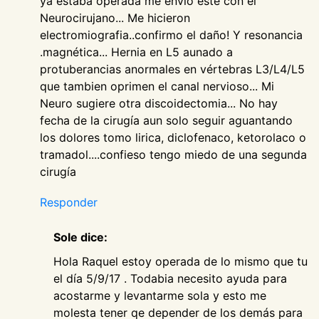
ya estaba operada me envió este con el
Neurocirujano... Me hicieron
electromiografia..confirmo el daño! Y resonancia
.magnética... Hernia en L5 aunado a
protuberancias anormales en vértebras L3/L4/L5
que tambien oprimen el canal nervioso... Mi
Neuro sugiere otra discoidectomia... No hay
fecha de la cirugía aun solo seguir aguantando
los dolores tomo lirica, diclofenaco, ketorolaco o
tramadol....confieso tengo miedo de una segunda
cirugía
Responder
Sole dice:
Hola Raquel estoy operada de lo mismo que tu
el día 5/9/17 . Todabia necesito ayuda para
acostarme y levantarme sola y esto me
molesta tener qe depender de los demás para