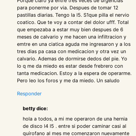
Porque claro ya entre tres veces de urgencias
para ponerme por via. Despues de tomar 12
pastillas diarias. Tengo la l5. S1que pilla el nervio
coatico. Que te voy a contar del dolor ufff. Total
que empezaba a estar muy bien despues de 6
meses de calvario y me hacen una infiltracion y
emtre en una ciatica aguda me ingresaron y a los
tres dias pa casa con medicacion y otra vez un
calvario. Ademas de dormirse dedos del pie. Yo
lo q me da miedo es estar desde frebrero con
tanta medicacion. Estoy a la espera de operarme.
Pero leo los foros y me da miedo. Un saludo
Responder
betty dice:
hola a todos, a mi me operaron de una hernia
de disco l4 l5 . entre si poder caminar casi al
quírofano al mes me comenzaron nuevamente