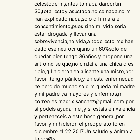
celestoderm,antes tomaba darcortin
30,total estoy asustada,no se nada,no m
han explicado nada,solo q firmara el
consentimiento,pues sino mi vida seria
estar drogada y llevar una
sobrevivencia,no vida,a todo esto me han
dado ese neurocirujano un 60%solo de
quedar bien,tengo 36años y propone una
artro no se que,no cm.lei a una chica q es
ribio,q l.hicieron.en alicante una micro,por
favor ,tengo pánico,y en esta enfermedad
he perdido mucho,solo m queda mi madre
y mi padre ya mayores y enfermos,mi
correo es macrix.sanchez@gmail.com por
si podeis ayudarme ,y si estais en valencia
y perteneceis a este hosp general,por
favor y m hicieron el preoperatorio en
diciembre el 22,2017.Un saludo y ánimo a
todos@s