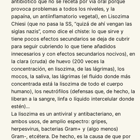
antibiótico que no se receta por vía oral porque
provoca problemas a todos los niveles, y la
papaína, un antiinflamatorio vegetal), en Lisozima
Chiesi (que no pasa la SS, “quizá de ahí vengan las
siglas nazis”, como dice el chiste: lo que sirve y
tiene pocos efectos secundarios se deja de cubrir
para seguir cubriendo lo que tiene añadidos
innecesarios y con efectos secundarios nocivos), en
la clara (cruda) de huevo (200 veces la
concentración, en lisozima, de las lágrimas), los
mocos, la saliva, las lágrimas (el fluido donde más
concentrada está la lisozima de todo el cuerpo
humano), los neutrófilos (defensas que, de hecho, la
liberan a la sangre, linfa o líquido intercelular donde
estén)...
La lisozima es un antiviral y antibacteriano, en
ambos usos, de amplio espectro: gripes,
herpesvirus, bacterias Gram+ y (algo menos)
Gram-, etcétera. De hecho, es la causa de que por