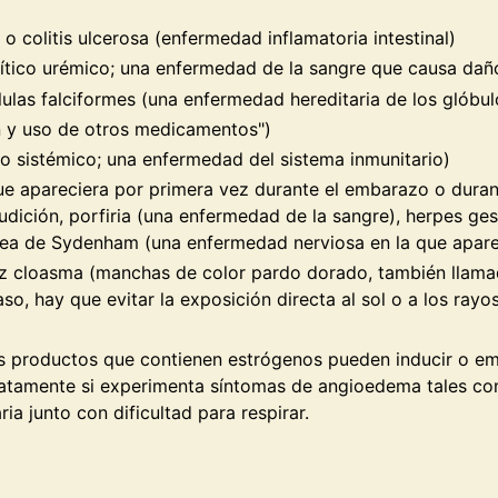
o colitis ulcerosa (enfermedad inflamatoria intestinal)
ítico urémico; una enfermedad de la sangre que causa daño
lulas falciformes (una enfermedad hereditaria de los glóbul
in y uso de otros medicamentos")
so sistémico; una enfermedad del sistema inmunitario)
ue apareciera por primera vez durante el embarazo o dura
udición, porfiria (una enfermedad de la sangre), herpes ge
rea de Sydenham (una enfermedad nerviosa en la que apare
vez cloasma (manchas de color pardo dorado, también llam
o, hay que evitar la exposición directa al sol o a los rayos
los productos que contienen estrógenos pueden inducir o e
atamente si experimenta síntomas de angioedema tales com
ria junto con dificultad para respirar.