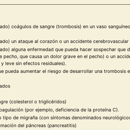
asado) coágulos de sangre (trombosis) en un vaso sanguíneo
asado) un ataque al corazón o un accidente cerebrovascular
pasado) alguna enfermedad que pueda hacer sospechar que 
e pecho, que causa un dolor grave en el pecho) o un accid
y leve sin efectos residuales).
e pueda aumentar el riesgo de desarrollar una trombosis en 
ñados
gre (colesterol o triglicéridos)
coagulación (por ejemplo, deficiencia de la proteína C).
rto tipo de migraña (con síntomas denominados neurológico
lamación del páncreas (pancreatitis)