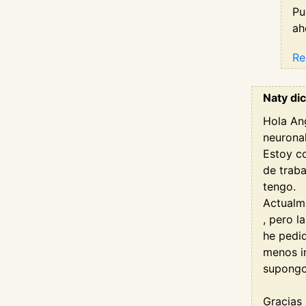
Pu
ah
Re
Naty dic
Hola Ang
neuronal
Estoy co
de traba
tengo.
Actualme
, pero l
he pedi
menos in
supongo 
Gracias 