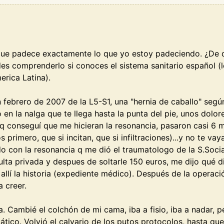
que padece exactamente lo que yo estoy padeciendo. ¿De dó
des comprenderlo si conoces el sistema sanitario español 
rica Latina).
n febrero de 2007 de la L5-S1, una "hernia de caballo" segú
en la nalga que te llega hasta la punta del pie, unos dolor
a q conseguí que me hicieran la resonancia, pasaron casi 6 
s primero, que si incitan, que si infiltraciones)...y no te v
ado con la resonancia q me dió el traumatologo de la S.Socia
ulta privada y despues de soltarle 150 euros, me dijo qué di
 allí la historia (expediente médico). Después de la opera
 creer.
Cambié el colchón de mi cama, iba a fisio, iba a nadar, per
iático. Volvió el calvario de los putos protocolos, hasta que