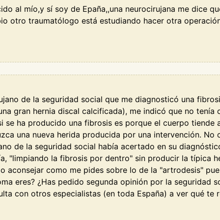
cido al mío,y sí soy de Epaña,,una neurocirujana me dice q
io otro traumatólogo está estudiando hacer otra operación
rujano de la seguridad social que me diagnosticó una fibro
na gran hernia discal calcificada), me indicó que no tenía o
i se ha producido una fibrosis es porque el cuerpo tiende a
zca una nueva herida producida por una intervención. No o
ano de la seguridad social había acertado en su diagnóstico
a, "limpiando la fibrosis por dentro" sin producir la típica 
do aconsejar como me pides sobre lo de la "artrodesis" pue
a eres? ¿Has pedido segunda opinión por la seguridad soc
nsulta con otros especialistas (en toda España) a ver qué te 