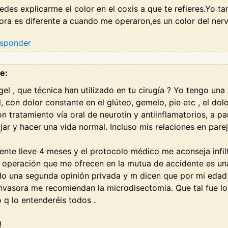
edes explicarme el color en el coxis a que te refieres.Yo t
ora es diferente a cuando me operaron,es un color del nerv
sponder
e:
el , que técnica han utilizado en tu cirugía ? Yo tengo un
, con dolor constante en el glúteo, gemelo, pie etc , el dolo
n tratamiento vía oral de neurotin y antiinflamatorios, a p
jar y hacer una vida normal. Incluso mis relaciones en pare
nte lleve 4 meses y el protocolo médico me aconseja infilt
a operación que me ofrecen en la mutua de accidente es una 
do una segunda opinión privada y m dicen que por mi edad 
vasora me recomiendan la microdisectomia. Que tal fue lo 
q lo entenderéis todos .
!