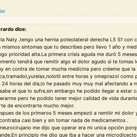
der
rardo dice:
la Naty ,tengo una hernia poteolateral derecha L5 S1 con c
s mismos sintomas que tu describes pero llevo 1 año y me
ngo prioridad alta.La primera crisis aguda me duró 5 mese
mento tendrá que remitir algo el dolor agudo si te tomas
y en contra de tomar mucha medicina pero créeme que la n
rica,tramadol,yurelax,nolotil entre horas y omeprazol como 
s 24 horas del dia,lo he pasado muy muy mal afectando a m
 sabe el que lo sufre,sin embargo he podido llegar a estar 
erarme pero he podido tener mejor calidad de vida durante
rte de encontrarte mucho mejor.
spues de los primeros 5 meses empezó a remitir mi dolor 
contraba casi bien y sin tomar nada de medicamentos .
 neurocirujano me dijo que operar era mi unica opción porq
ande.En principio me dijo que iba a hacer una microdicect