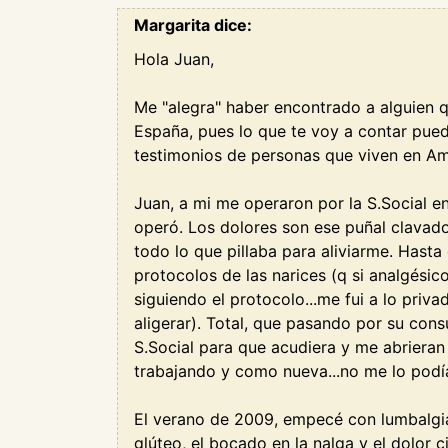
Margarita dice:
Hola Juan,
Me "alegra" haber encontrado a alguien 
España, pues lo que te voy a contar pue
testimonios de personas que viven en Ame
Juan, a mi me operaron por la S.Social e
operó. Los dolores son ese puñal clavado 
todo lo que pillaba para aliviarme. Hast
protocolos de las narices (q si analgésico
siguiendo el protocolo...me fui a lo priv
aligerar). Total, que pasando por su cons
S.Social para que acudiera y me abrieran
trabajando y como nueva...no me lo podía
El verano de 2009, empecé con lumbalgia. 
glúteo, el bocado en la nalga y el dolor c