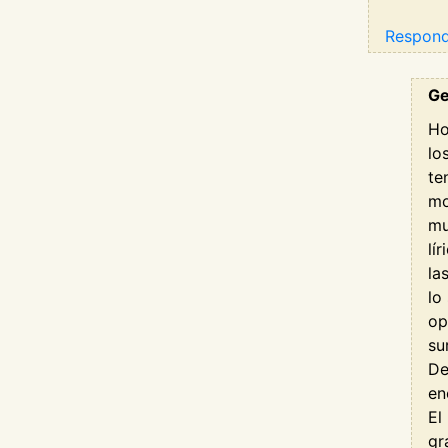
Respon
Ge
Ho
lo
te
mo
mu
lí
la
lo
op
su
De
en
El
gr