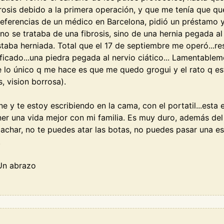
brosis debido a la primera operación, y que me tenía que que
eferencias de un médico en Barcelona, pidió un préstamo y
o se trataba de una fibrosis, sino de una hernia pegada al 
aba herniada. Total que el 17 de septiembre me operó...res
ificado...una piedra pegada al nervio ciático... Lamentabl
ue lo único q me hace es que me quedo grogui y el rato q 
, vision borrosa).
e y te estoy escribiendo en la cama, con el portatil...est
er una vida mejor con mi familia. Es muy duro, además del
char, no te puedes atar las botas, no puedes pasar una esc
.
Un abrazo